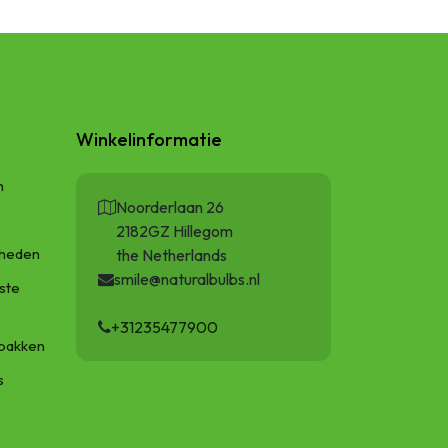
Winkelinformatie
n
Noorderlaan 26
2182GZ Hillegom
gheden
the Netherlands
smile@naturalbulbs.nl
ste
+31235477900
bakken
s