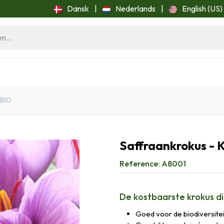
Dansk
|
Nederlands
|
English (US)
ome
Blog
 BIO
Saffraankrokus - K
Reference:
A8001
De kostbaarste krokus die
Goed voor de biodiversitei