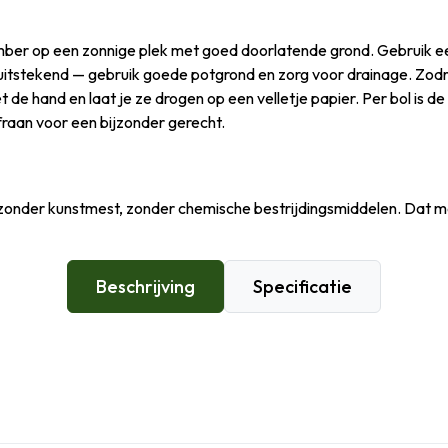
ember op een zonnige plek met goed doorlatende grond. Gebruik 
k uitstekend — gebruik goede potgrond en zorg voor drainage. Zo
de hand en laat je ze drogen op een velletje papier. Per bol is d
fraan voor een bijzonder gerecht.
der kunstmest, zonder chemische bestrijdingsmiddelen. Dat merk j
Beschrijving
Specificatie