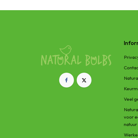
Infor
Privac
Contac
Natura
Keurm
Veel g
Natura
voor 
natuur
Werken