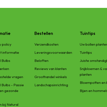
matie
Bestellen
Tuintips
y policy
Verzendkosten
Uw bollen plante
t informatie
Leveringsvoorwaarden
Tuintips
l Bulbs
Beloften
Juiste omstandi
erken
Reviews van klanten
Snijbloemen & va
planten
estelde vragen
Groothandel winkels
Bloempotten en 
l Bulbs - Passie
Landschapsinrichting
een gezonde
Bijen en hommel
 bij Natural