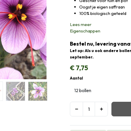
Geschikt voor tuin én pot
Oogst je eigen saffraan
100% biologisch geteeld
Lees meer
Eigenschappen
Bestel nu, levering vana
Let op: Als u ook andere bolle
september.
€
7,75
Aantal