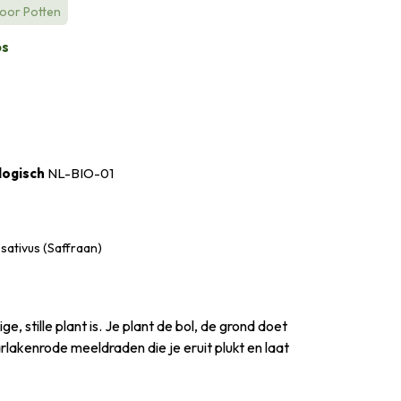
voor Potten
bs
logisch
NL-BIO-01
sativus (Saffraan)
, stille plant is. Je plant de bol, de grond doet
rlakenrode meeldraden die je eruit plukt en laat