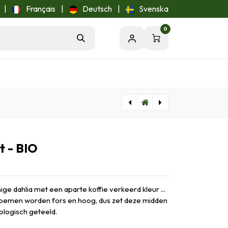
|
Français
|
Deutsch
|
Svenska
0
[B1005] Dahlia Cambridge - BIO
[B1048] Dahlia Bright Eyes -r- - BIO
t - BIO
e dahlia met een aparte koffie verkeerd kleur ...
 bloemen worden fors en hoog, dus zet deze midden
ologisch geteeld.