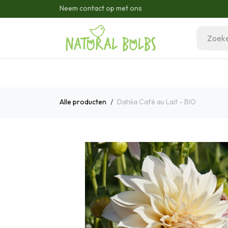
Overslaan naar inhoud
Neem contact op met ons
Home
Onze Bloembollen
H
Alle producten
Dahlia Café au Lait - BIO