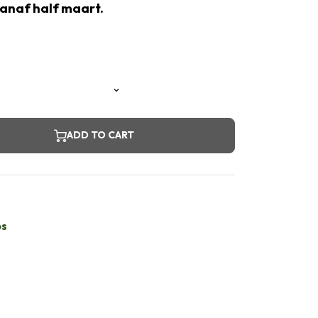
vanaf half maart.
ADD TO CART
bs