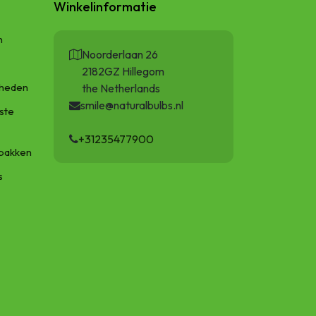
Winkelinformatie
n
Noorderlaan 26
2182GZ Hillegom
gheden
the Netherlands
smile@naturalbulbs.nl
ste
+31235477900
bakken
s