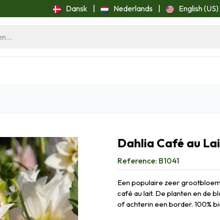
Dansk
|
Nederlands
|
English (US)
ome
Blog
Dahlia Café au Lai
Reference:
B1041
Een populaire zeer grootbloemig
café au lait. De planten en de
of achterin een border. 100% bi