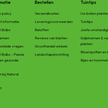
matie
Bestellen
Tuintips
y policy
Verzendkosten
Uw bollen plante
t informatie
Leveringsvoorwaarden
Tuintips
l Bulbs
Beloften
Juiste omstandi
erken
Reviews van klanten
Snijbloemen & va
planten
estelde vragen
Groothandel winkels
Bloempotten en 
l Bulbs - Passie
Landschapsinrichting
een gezonde
Bijen en hommel
 bij Natural
t