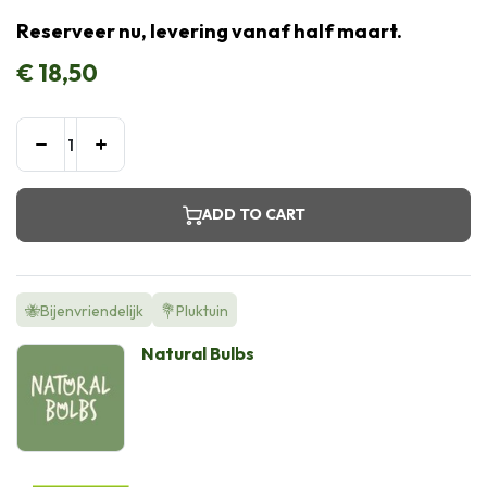
Reserveer nu, levering vanaf half maart.
€
18,50
ADD TO CART
🐝Bijenvriendelijk
💐Pluktuin
Natural Bulbs