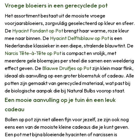
Vroege bloeiers in een gerecyclede pot
Het assortiment bestaat uit de mooiste vroege
voorjaarsbloeiers, zorgvuldig geselecteerd op kleur en sfeer.
De
Hyacint Fondant op Pot
brengt haar warme, roze kleur
mee naar binnen. De
Hyacint Delftsblauw op Pot
is een
Nederlandse klassieker in een diepe, stralende blauwtint. De
Narcis Tête-à-Tête op Pot
is compact en vrolijk, met
meerdere gele bloempjes per steel die samen een weelderig
effect geven. De
Blauwe Druifjes op Pot
zijn klein maar flink,
ideaal als aanvulling op een groter bloemstuk of cadeau. Alle
potten zijn gemaakt van gerecycled materiaal, wat past bij
de biologische aanpak die bij Natural Bulbs voorop staat.
Een mooie aanvulling op je tuin én een leuk
cadeau
Bollen op pot zijn niet alleen fijn voor jezelf, ze zijn ook nog
eens een van de mooiste kleine cadeaus die je kunt geven.
Een pot met bijna bloeiende hyacinten of narcissen is