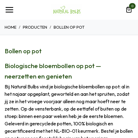
Overslaan naar inhoud
0
HOME
PRODUCTEN
BOLLEN OP POT
Bollen op pot
Biologische bloembollen op pot —
neerzetten en genieten
Bij Natural Bulbs vind je biologische bloembollen op pot: al in
het najaar opgeplant, geworteld en aan het spruiten, zodat
jij ze in het vroege voorjaar alleen nog maar hoeft neer te
zetten. Op de vensterbank, op de eettafel of buiten op de
stoep: binnen een paar weken heb je de eerste bloemen.
Geleverd in gerecyclede potten, 100% biologisch en
gecertificeerd met het NL-BIO-01 keurmerk. Bestel je bollen