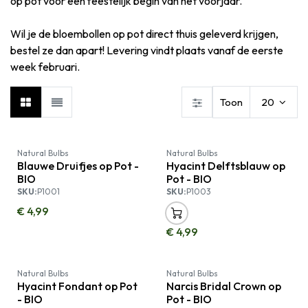
op pot voor een feestelijk begin van het voorjaar.
Wil je de bloembollen op pot direct thuis geleverd krijgen,
bestel ze dan apart! Levering vindt plaats vanaf de eerste
week februari.
Toon
20
Uitverkocht
Uitverkocht
Natural Bulbs
Natural Bulbs
Blauwe Druifjes op Pot -
Hyacint Delftsblauw op
BIO
Pot - BIO
SKU:
P1001
SKU:
P1003
€
4,99
€
4,99
Uitverkocht
Uitverkocht
Natural Bulbs
Natural Bulbs
Hyacint Fondant op Pot
Narcis Bridal Crown op
- BIO
Pot - BIO