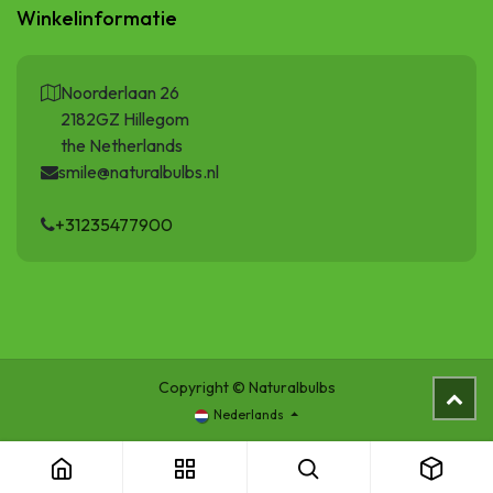
Winkelinformatie
Noorderlaan 26
2182GZ Hillegom
the Netherlands
smile@naturalbulbs.nl
+31235477900
Copyright © Naturalbulbs
Nederlands