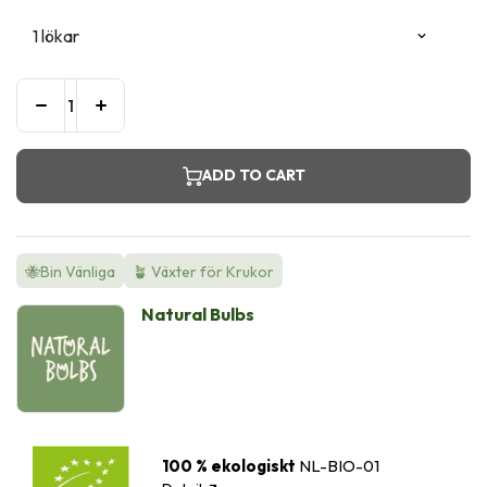
ADD TO CART
🐝Bin Vänliga
🪴 Växter för Krukor
Natural Bulbs
100 % ekologiskt
NL-BIO-01