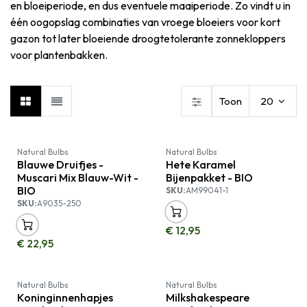
en bloeiperiode, en dus eventuele maaiperiode. Zo vindt u in
één oogopslag combinaties van vroege bloeiers voor kort
gazon tot later bloeiende droogtetolerante zonnekloppers
voor plantenbakken.
Toon
20
Natural Bulbs
Natural Bulbs
Blauwe Druifjes -
Hete Karamel
Muscari Mix Blauw-Wit -
Bijenpakket - BIO
BIO
SKU:
AM99041-1
SKU:
A9035-250
€
12,95
€
22,95
Natural Bulbs
Natural Bulbs
Koninginnenhapjes
Milkshakespeare