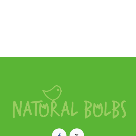
Natural Bulbs
Tulipa Clusiana Cynthia - BIO
€
6,50
SKU:
A1141-10