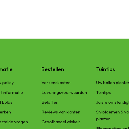
Ipheion Uniflorum - Voorjaarsster - BIO
€
6,99
SKU:
A9011-100
matie
Bestellen
Tuintips
y policy
Verzendkosten
Uw bollen plante
t informatie
Leveringsvoorwaarden
Tuintips
l Bulbs
Beloften
Juiste omstandi
erken
Reviews van klanten
Snijbloemen & va
planten
estelde vragen
Groothandel winkels
Bloempotten en 