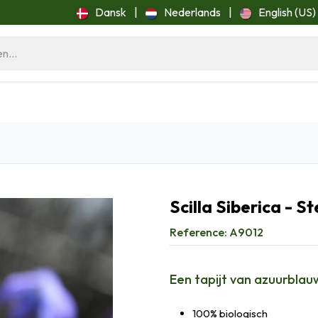
Dansk
|
Nederlands
|
English (US)
ome
Blog
Scilla Siberica - S
Reference:
A9012
Een tapijt van azuurblau
100% biologisch