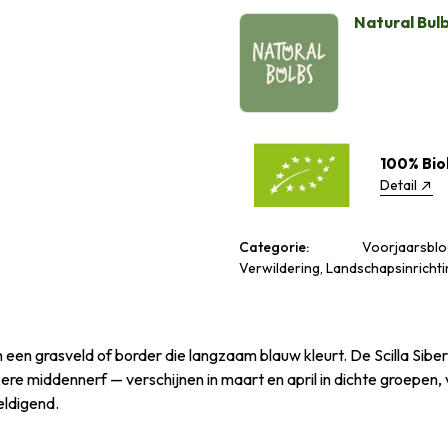
Natural Bul
100% Bio
Detail
Categorie:
Voorjaarsbloe
Verwildering, Landschapsinrichti
n een grasveld of border die langzaam blauw kleurt. De Scilla Siber
re middennerf — verschijnen in maart en april in dichte groepen, 
weldigend.