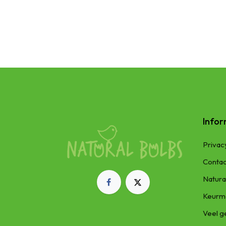
Infor
Privac
Contac
Natura
Keurm
Veel g