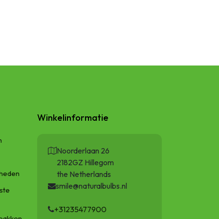
Winkelinformatie
n
Noorderlaan 26
2182GZ Hillegom
gheden
the Netherlands
smile@naturalbulbs.nl
ste
+31235477900
bakken