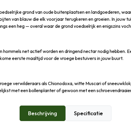
 voedselrijke grond van oude buitenplaatsen en landgoederen, waar
pijten van blauw die elk voorjaar terugkeren en groeien. In jouw tu
ngs een heg — overal waar de grond voedselrijk en enigszins vochtig 
en hommels net actief worden en dringend nectar nodig hebben. Een
kome eerste maaltijd voor de vroege bestuivers in jouw buurt.
vroege verwilderaars als Chionodoxa, witte Muscari of sneeuwklokj
kkelijkst met een bollenplanter of gewoon met een schroevendraaier —
Beschrijving
Specificatie