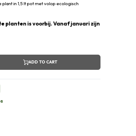
plant in 1,5 lt pot met volop ecologisch
e planten is voorbij. Vanaf januari zijn
ADD TO CART
bs