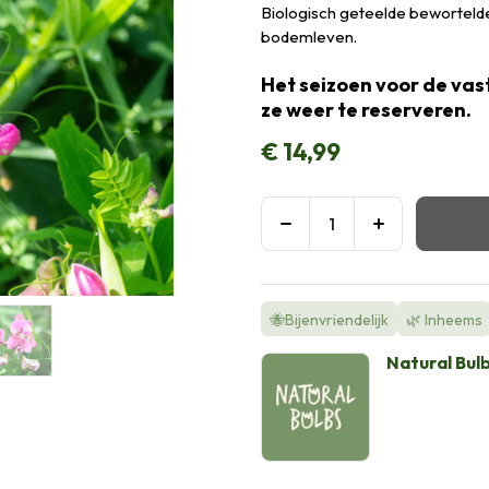
Biologisch geteelde bewortelde 
bodemleven.
Het seizoen voor de vast
ze weer te reserveren.
€
14,99
🐝Bijenvriendelijk
🌿 Inheems
Natural Bul