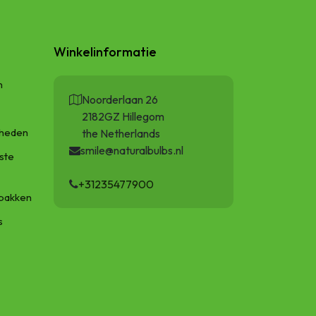
Winkelinformatie
n
Noorderlaan 26
2182GZ Hillegom
gheden
the Netherlands
smile@naturalbulbs.nl
ste
+31235477900
bakken
s