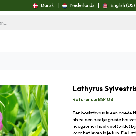
Dansk
|
Nederlands
|
English (US)
ome
Blog
Lathyrus Sylvestri
Reference:
B8408
Een boslathyrus is een goede 
als ze een beetje goede houvas
hoogzomer heel veel (wilde) bij
voor het leven in je tuin. De La