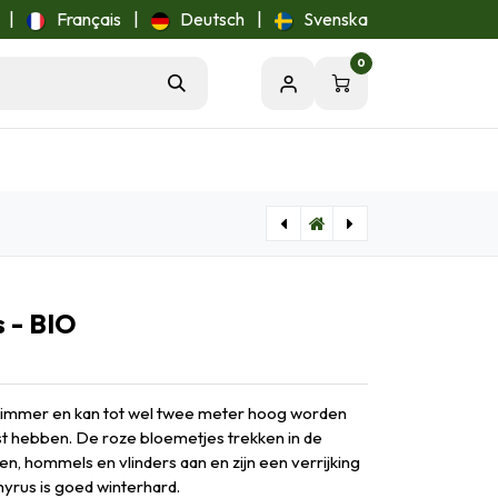
|
Français
|
Deutsch
|
Svenska
0
[B8091] Leucanthemum Vulgare - BIO
[AC99087] Lasagne voorjaarsbloeiers lila-roze - BIO
s - BIO
klimmer en kan tot wel twee meter hoog worden
t hebben. De roze bloemetjes trekken in de
en, hommels en vlinders aan en zijn een verrijking
thyrus is goed winterhard.