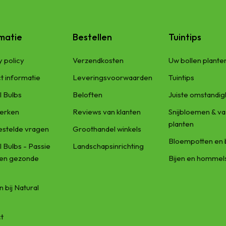
matie
Bestellen
Tuintips
y policy
Verzendkosten
Uw bollen plante
t informatie
Leveringsvoorwaarden
Tuintips
l Bulbs
Beloften
Juiste omstandi
erken
Reviews van klanten
Snijbloemen & va
planten
estelde vragen
Groothandel winkels
Bloempotten en 
l Bulbs - Passie
Landschapsinrichting
een gezonde
Bijen en hommel
 bij Natural
t