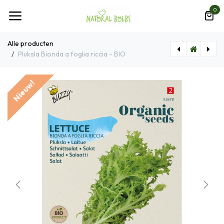
Overslaan naar inhoud
0
Alle producten
Pluksla Bionda a foglia riccia - BIO
[F1010] Framboos Struik - BIO
[B7018] Fragaria Vesca P9 - BIO
Nieuw!