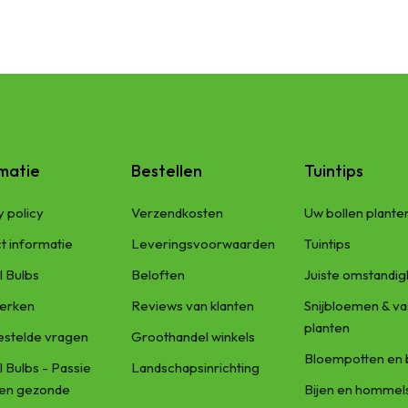
SKU:
B1004-1
matie
Bestellen
Tuintips
y policy
Verzendkosten
Uw bollen plante
t informatie
Leveringsvoorwaarden
Tuintips
l Bulbs
Beloften
Juiste omstandi
erken
Reviews van klanten
Snijbloemen & va
planten
estelde vragen
Groothandel winkels
Bloempotten en 
l Bulbs - Passie
Landschapsinrichting
een gezonde
Bijen en hommel