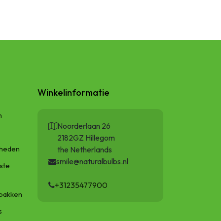
Winkelinformatie
n
Noorderlaan 26
2182GZ Hillegom
gheden
the Netherlands
smile@naturalbulbs.nl
ste
+31235477900
bakken
s