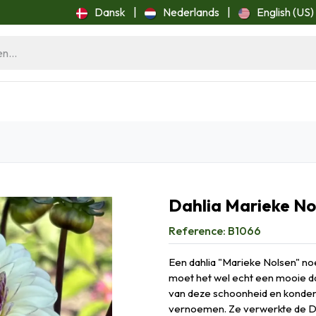
Dansk
|
Nederlands
|
English (US)
ome
Blog
Dahlia Marieke No
Reference:
B1066
Een dahlia "Marieke Nolsen" no
moet het wel echt een mooie dah
van deze schoonheid en konden
vernoemen. Ze verwerkte de Dah