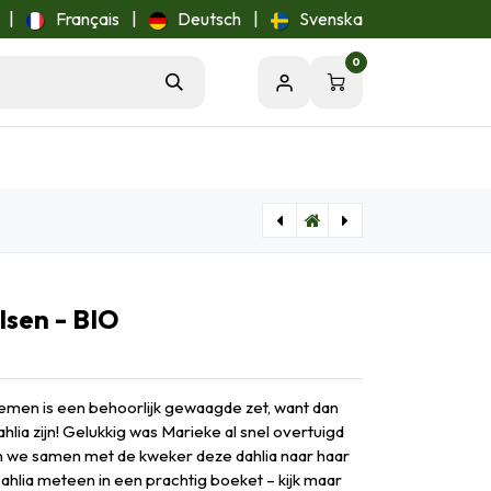
|
Français
|
Deutsch
|
Svenska
0
[B1012] Dahlia Manhattan Island - BIO
[B1013] Dahlia Menorca - BIO
lsen - BIO
emen is een behoorlijk gewaagde zet, want dan
lia zijn! Gelukkig was Marieke al snel overtuigd
 we samen met de kweker deze dahlia naar haar
lia meteen in een prachtig boeket – kijk maar