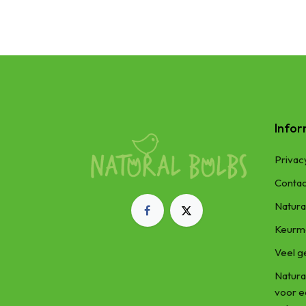
Infor
Privac
Contac
Natura
Keurm
Veel g
Natura
voor 