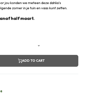
voor jou konden we meteen deze dahlia's
lgende zomer in je tuin en vaas kunt zetten.
vanaf half maart.
ADD TO CART
bs