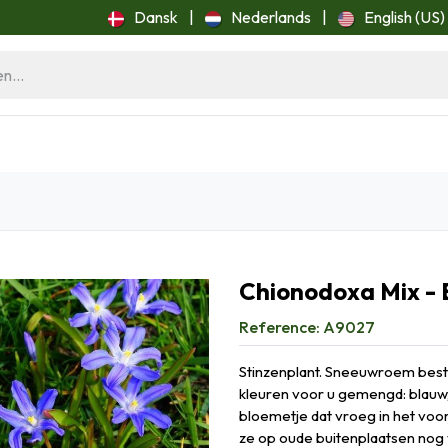
Dansk
|
Nederlands
|
English (US)
ome
Blog
Chionodoxa Mix - 
Reference:
A9027
Stinzenplant. Sneeuwroem besta
kleuren voor u gemengd: blauw, za
bloemetje dat vroeg in het voo
ze op oude buitenplaatsen nog 