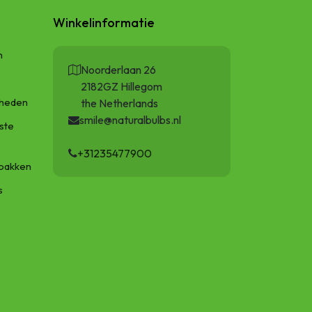
Winkelinformatie
n
Noorderlaan 26
2182GZ Hillegom
gheden
the Netherlands
smile@naturalbulbs.nl
ste
+31235477900
bakken
s