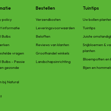
matie
Bestellen
Tuintips
y policy
Verzendkosten
Uw bollen plante
t informatie
Leveringsvoorwaarden
Tuintips
l Bulbs
Beloften
Juiste omstandi
erken
Reviews van klanten
Snijbloemen & va
planten
estelde vragen
Groothandel winkels
Bloempotten en 
l Bulbs - Passie
Landschapsinrichting
een gezonde
Bijen en hommel
 bij Natural
t