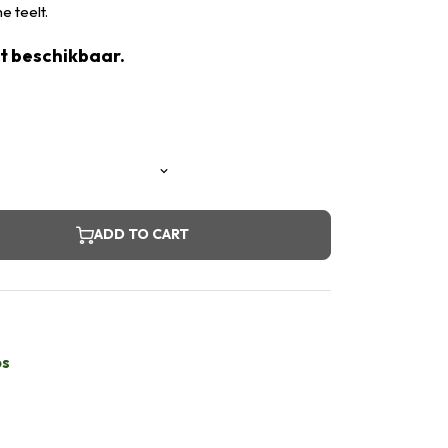
he teelt.
et beschikbaar.
ADD TO CART
bs