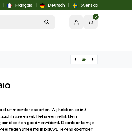
|
Français
|
Deutsch
|
Svenska
0
[B8404] Clematis Miss Bateman - BIO
[Buzzy-95065] Duizendschoon Mix; Dianthus barbatus - BIO
BIO
at uit meerdere soorten. Wij hebben ze in 3
cht roze en wit. Het is een lieflijk klein
rjaar bloeit en goed verwilderd. Daardoor kom je
veel tegen (meestal in blauw). Tevens apart per