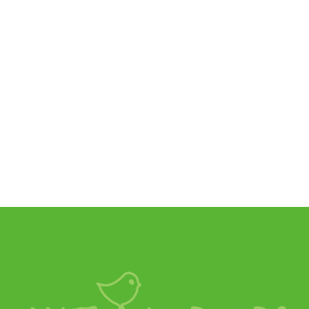
Natural Bulbs
Tulipa Columbus - BIO
€
6,99
SKU:
A1110-250