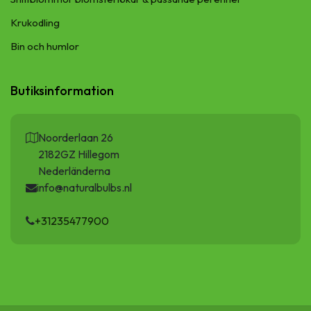
Krukodling
Bin och humlor
Butiksinformation
Noorderlaan 26
2182GZ Hillegom
Nederländerna
info@naturalbulbs.nl
+31235477900