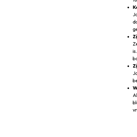
K
Ja
da
g
Z
Ze
is
ba
Z
Ja
be
W
Al
bl
vr