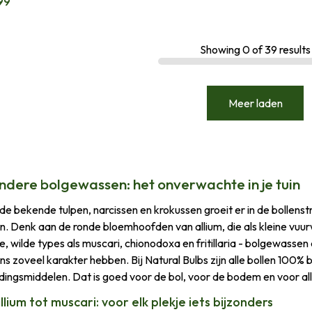
99
Showing
0
of
39
results
Meer laden
ondere bolgewassen: het onverwachte in je tuin
de bekende tulpen, narcissen en krokussen groeit er in de bollens
n. Denk aan de ronde bloemhoofden van allium, die als kleine vuu
e, wilde types als muscari, chionodoxa en fritillaria - bolgewassen 
ns zoveel karakter hebben. Bij Natural Bulbs zijn alle bollen 100%
jdingsmiddelen. Dat is goed voor de bol, voor de bodem en voor a
llium tot muscari: voor elk plekje iets bijzonders