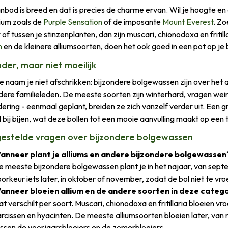
nbod is breed en dat is precies de charme ervan. Wil je hoogte en 
lium zoals de
Purple Sensation
of de imposante
Mount Everest
. Zo
 of tussen je stinzenplanten, dan zijn muscari, chionodoxa en frit
n
en de kleinere alliumsoorten, doen het ook goed in een pot op je 
nder, maar niet moeilijk
e naam je niet afschrikken: bijzondere bolgewassen zijn over het 
ere familieleden. De meeste soorten zijn winterhard, vragen wein
dering - eenmaal geplant, breiden ze zich vanzelf verder uit. Een 
d bij bijen, wat deze bollen tot een mooie aanvulling maakt op een t
estelde vragen over bijzondere bolgewassen
anneer plant je alliums en andere bijzondere bolgewassen
 meeste bijzondere bolgewassen plant je in het najaar, van septe
orkeur iets later, in oktober of november, zodat de bol niet te vroe
anneer bloeien allium en de andere soorten in deze categ
t verschilt per soort. Muscari, chionodoxa en fritillaria bloeien vr
rcissen en hyacinten. De meeste alliumsoorten bloeien later, van m
ussen de voorjaarsbloeiers en de zomerbloeiers.