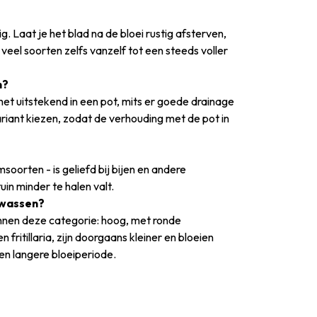
. Laat je het blad na de bloei rustig afsterven,
eel soorten zelfs vanzelf tot een steeds voller
n?
het uitstekend in een pot, mits er goede drainage
riant kiezen, zodat de verhouding met de pot in
soorten - is geliefd bij bijen en andere
uin minder te halen valt.
gewassen?
binnen deze categorie: hoog, met ronde
ritillaria, zijn doorgaans kleiner en bloeien
en langere bloeiperiode.