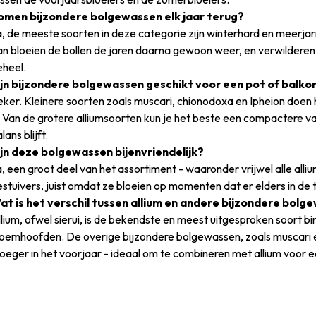
omen bijzondere bolgewassen elk jaar terug?
, de meeste soorten in deze categorie zijn winterhard en meerjarig
n bloeien de bollen de jaren daarna gewoon weer, en verwilderen v
eheel.
ijn bijzondere bolgewassen geschikt voor een pot of balko
ker. Kleinere soorten zoals muscari, chionodoxa en Ipheion doen 
. Van de grotere alliumsoorten kun je het beste een compactere va
lans blijft.
ijn deze bolgewassen bijenvriendelijk?
, een groot deel van het assortiment - waaronder vrijwel alle allium
stuivers, juist omdat ze bloeien op momenten dat er elders in de t
at is het verschil tussen allium en andere bijzondere bol
lium, ofwel sierui, is de bekendste en meest uitgesproken soort 
oemhoofden. De overige bijzondere bolgewassen, zoals muscari en f
oeger in het voorjaar - ideaal om te combineren met allium voor e