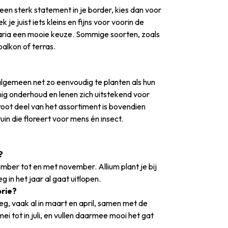
een sterk statement in je border, kies dan voor
ek je juist iets kleins en fijns voor voorin de
illaria een mooie keuze. Sommige soorten, zoals
balkon of terras.
algemeen net zo eenvoudig te planten als hun
ig onderhoud en lenen zich uitstekend voor
groot deel van het assortiment is bovendien
uin die floreert voor mens én insect.
?
mber tot en met november. Allium plant je bij
g in het jaar al gaat uitlopen.
orie?
oeg, vaak al in maart en april, samen met de
ei tot in juli, en vullen daarmee mooi het gat