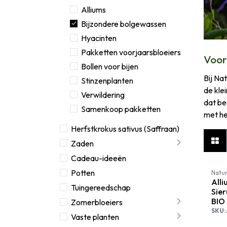
Alliums
Bijzondere bolgewassen
Hyacinten
Pakketten voorjaarsbloeiers
Voor
Bollen voor bijen
Bij Na
Stinzenplanten
de kle
Verwildering
dat be
Samenkoop pakketten
met he
Herfstkrokus sativus (Saffraan)
Zaden
Cadeau-ideeën
Potten
Natur
Alli
Tuingereedschap
Sier
BIO
Zomerbloeiers
SKU:
Vaste planten