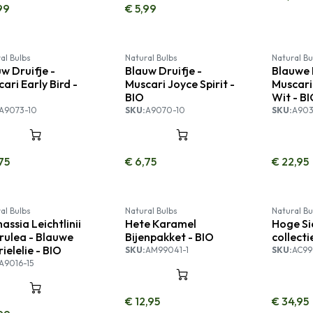
99
€
5,99
al Bulbs
Natural Bulbs
Natural Bu
w Druifje -
Blauw Druifje -
Blauwe 
ari Early Bird -
Muscari Joyce Spirit -
Muscari
BIO
Wit - B
A9073-10
SKU:
A9070-10
SKU:
A903
75
€
6,75
€
22,95
al Bulbs
Natural Bulbs
Natural Bu
ssia Leichtlinii
Hete Karamel
Hoge Si
rulea - Blauwe
Bijenpakket - BIO
collecti
rielelie - BIO
SKU:
AM99041-1
SKU:
AC99
A9016-15
€
12,95
€
34,95