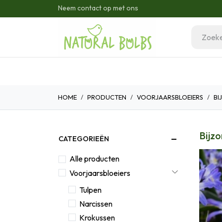
Overslaan naar inhoud
Neem contact op met ons
Home
Onze Bloembollen
H
HOME
PRODUCTEN
VOORJAARSBLOEIERS
BI
Bijz
CATEGORIEËN
Alle producten
Voorjaarsbloeiers
Tulpen
Narcissen
Krokussen