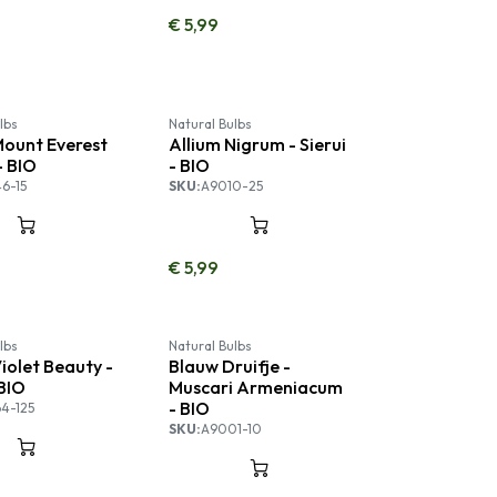
€
5,99
lbs
Natural Bulbs
Mount Everest
Allium Nigrum - Sierui
 - BIO
- BIO
6-15
SKU:
A9010-25
€
5,99
lbs
Natural Bulbs
Violet Beauty -
Blauw Druifje -
 BIO
Muscari Armeniacum
- BIO
4-125
SKU:
A9001-10