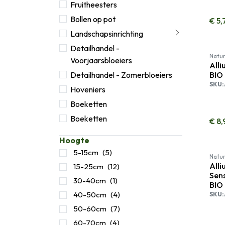
Fruitheesters
Bollen op pot
€
5,
Landschapsinrichting
Detailhandel -
Natur
Voorjaarsbloeiers
Alli
Detailhandel - Zomerbloeiers
BIO
SKU:
Hoveniers
Boeketten
Boeketten
€
8,
Hoogte
5-15cm
(5)
Natur
Alli
15-25cm
(12)
Sens
30-40cm
(1)
BIO
40-50cm
(4)
SKU:
50-60cm
(7)
60-70cm
(4)