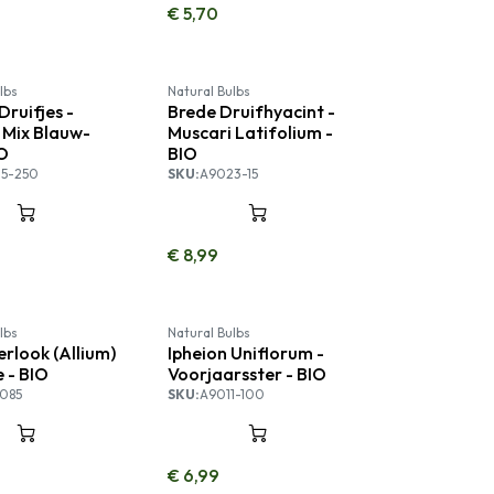
€
5,70
lbs
Natural Bulbs
Druifjes -
Brede Druifhyacint -
 Mix Blauw-
Muscari Latifolium -
IO
BIO
5-250
SKU:
A9023-15
€
8,99
lbs
Natural Bulbs
erlook (Allium)
Ipheion Uniflorum -
e - BIO
Voorjaarsster - BIO
085
SKU:
A9011-100
€
6,99