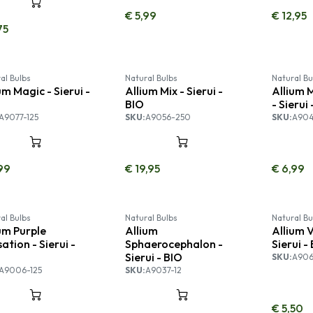
€
5,99
€
12,95
75
al Bulbs
Natural Bulbs
Natural Bu
um Magic - Sierui -
Allium Mix - Sierui -
Allium 
BIO
- Sierui
A9077-125
SKU:
A9056-250
SKU:
A904
99
€
19,95
€
6,99
al Bulbs
Natural Bulbs
Natural Bu
um Purple
Allium
Allium 
ation - Sierui -
Sphaerocephalon -
Sierui -
Sierui - BIO
SKU:
A906
A9006-125
SKU:
A9037-12
€
5,50