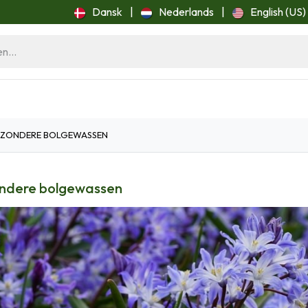
Dansk
|
Nederlands
|
English (US)
ome
Blog
JZONDERE BOLGEWASSEN
ondere bolgewassen