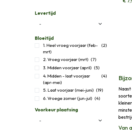
€
7,
Levertijd
Bloeitijd
1. Heel vroeg voorjaar (feb-
(2)
mrt)
2. Vroeg voorjaar (mrt)
(7)
3. Midden voorjaar (april)
(5)
​4. Midden - laat voorjaar
(4)
Bijz
(apr-mei)
Naast 
5. Laat voorjaar (mei-juni)
(19)
soorte
6. Vroege zomer (jun-jul)
(4)
kleiner
Voorkeur plaatsing
minste
bestri
Van a