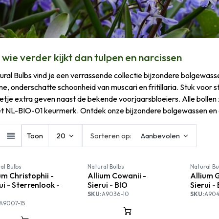
 wie verder kijkt dan tulpen en narcissen
tural Bulbs vind je een verrassende collectie bijzondere bolgewasse
ine, onderschatte schoonheid van muscari en fritillaria. Stuk voor st
etje extra geven naast de bekende voorjaarsbloeiers. Alle bollen 
t NL-BIO-01 keurmerk. Ontdek onze bijzondere bolgewassen en ge
Toon
20
Sorteren op:
Aanbevolen
al Bulbs
Natural Bulbs
Natural Bu
um Christophii -
Allium Cowanii -
Allium 
ui - Sterrenlook -
Sierui - BIO
Sierui -
SKU:
A9036-10
SKU:
A904
A9007-15