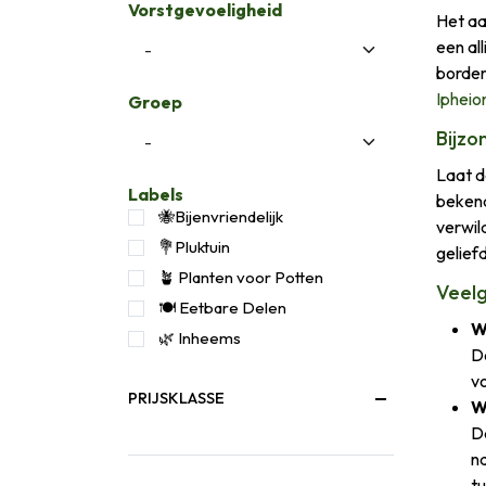
Vorstgevoeligheid
Het aa
een al
border
Ipheio
Groep
Bijzo
Laat d
Labels
bekend
🐝Bijenvriendelijk
verwil
💐Pluktuin
gelief
🪴 Planten voor Potten
Veelg
🍽️ Eetbare Delen
W
🌿 Inheems
De
vo
PRIJSKLASSE
W
Da
na
t