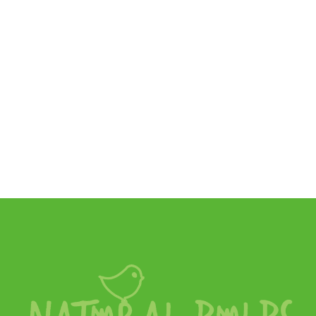
Natural Bulbs
Anemone Blanda - Oosterse Anemoon - BIO
€
7,99
SKU:
A9045-15