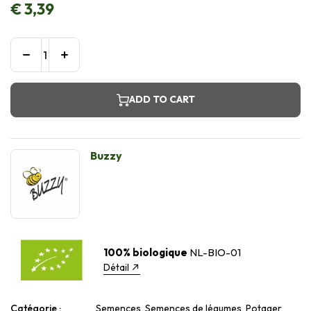
€
3,39
ADD TO CART
Buzzy
100% biologique
NL-BIO-01
Détail
Catégorie :
Semences, Semences de légumes, Potager