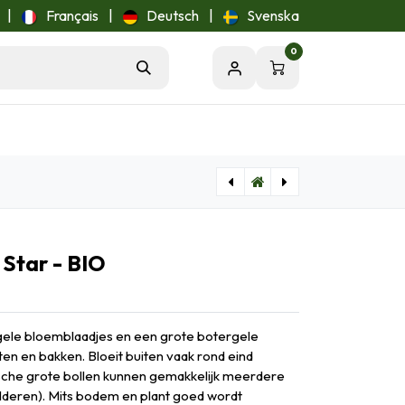
|
Français
|
Deutsch
|
Svenska
0
[A3010] Narcissus Calgary - BIO
[A3025] Narcissus Red Ranger - BIO
 Star - BIO
tgele bloemblaadjes en een grote botergele
en en bakken. Bloeit buiten vaak rond eind
ische grote bollen kunnen gemakkelijk meerdere
lderen). Mits bodem en plant goed wordt