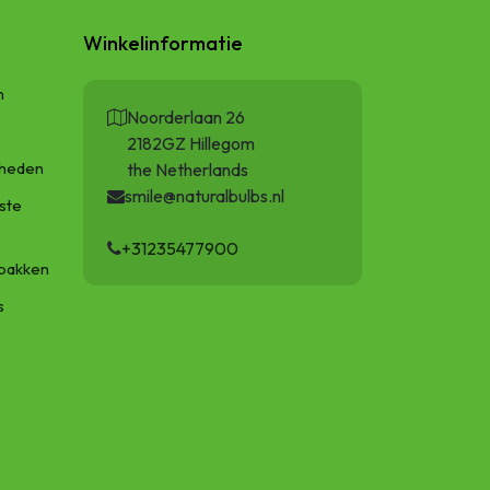
Winkelinformatie
n
Noorderlaan 26
2182GZ Hillegom
gheden
the Netherlands
smile@naturalbulbs.nl
ste
+31235477900
bakken
s