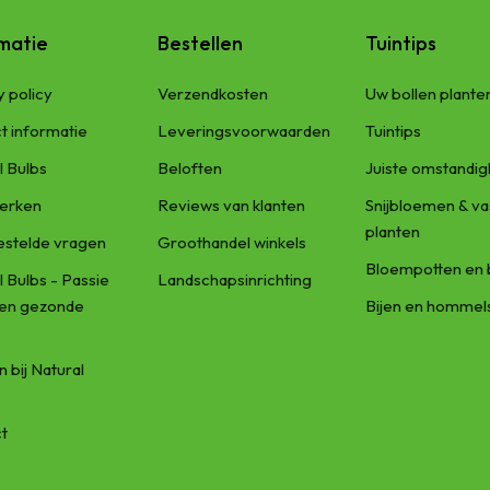
matie
Bestellen
Tuintips
y policy
Verzendkosten
Uw bollen plante
t informatie
Leveringsvoorwaarden
Tuintips
l Bulbs
Beloften
Juiste omstandi
erken
Reviews van klanten
Snijbloemen & va
planten
estelde vragen
Groothandel winkels
Bloempotten en 
l Bulbs - Passie
Landschapsinrichting
een gezonde
Bijen en hommel
 bij Natural
t