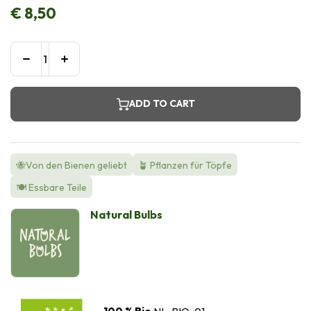
€
8,50
ADD TO CART
🐝Von den Bienen geliebt
🪴 Pflanzen für Töpfe
🍽️ Essbare Teile
Natural Bulbs