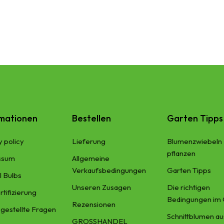
Allium Magic - Zierlauch - BIO
€
8,99
SKU:
A9077-125
rmationen
Bestellen
Garten Tipps
y policy
Lieferung​
Blumenzwiebeln
pflanzen
ssum
Allgemeine
Verkaufsbedingungen
Garten Tipps
l Bulbs
Unseren Zusagen
Die richtigen
rtifizierung
Bedingungen im 
Rezensionen
 gestellte Fragen
Schnittblumen a
GROSSHANDEL