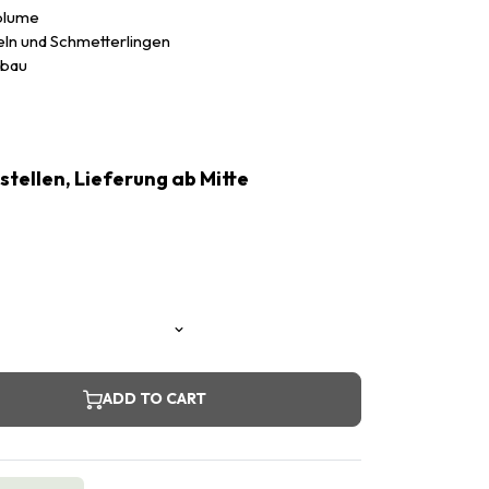
blume
eln und Schmetterlingen
nbau
estellen, Lieferung ab Mitte
ADD TO CART