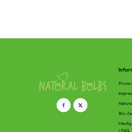
Info
Privac
Impre
Natura
Bio-Ze
Häufig
/ FAQ