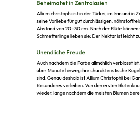
Beheimatet in Zentralasien
Allium christophii ist in der Türkei, im Iran und
seine Vorliebe für gut durchlässigen, nährstoffr
Abstand von 20–30 cm. Nach der Blüte können sie
Schmetterlinge lieben sie: Der Nektar ist leicht 
Unendliche Freude
Auch nachdem die Farbe allmählich verblasst ist,
über Monate hinweg ihre charakteristische Kuge
sind. Genau deshalb ist Allium Christophii bei G
Besonderes verleihen. Von den ersten Blütenkn
wieder, lange nachdem die meisten Blumen bereit