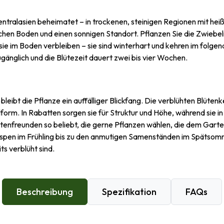
 in Zentralasien beheimatet – in trockenen, steinigen Regionen mit 
eichen Boden und einen sonnigen Standort. Pflanzen Sie die Zwiebel
 im Boden verbleiben – sie sind winterhart und kehren im folgend
zugänglich und die Blütezeit dauert zwei bis vier Wochen.
 bleibt die Pflanze ein auffälliger Blickfang. Die verblühten Blü
lform. In Rabatten sorgen sie für Struktur und Höhe, während si
artenfreunden so beliebt, die gerne Pflanzen wählen, die dem Gart
ospen im Frühling bis zu den anmutigen Samenständen im Spätsom
s verblüht sind.
Beschreibung
Spezifikation
FAQs