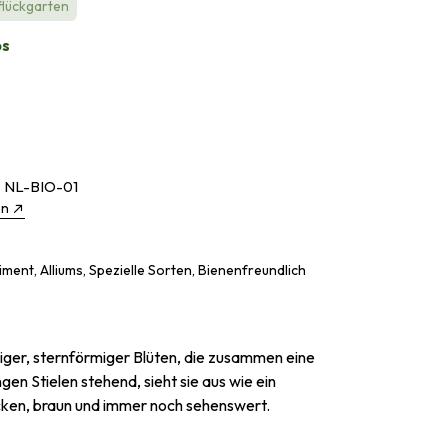
flückgarten
bs
o
NL-BIO-01
en
iment, Alliums, Spezielle Sorten, Bienenfreundlich
ziger, sternförmiger Blüten, die zusammen eine
en Stielen stehend, sieht sie aus wie ein
rocken, braun und immer noch sehenswert.