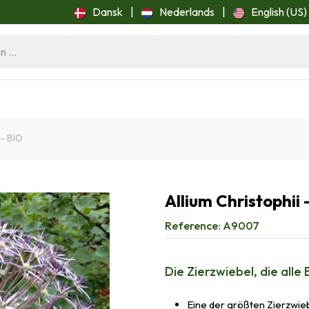
Dansk
|
Nederlands
|
English (US)
ome
Blog
 - BIO
Allium Christophii
Reference:
A9007
Die Zierzwiebel, die alle 
Eine der größten Zierzwie