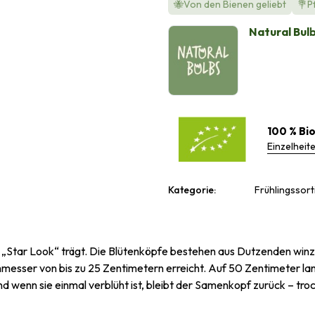
🐝Von den Bienen geliebt
💐P
Natural Bul
100 % Bi
Einzelheit
Kategorie:
Frühlingssort
men „Star Look“ trägt. Die Blütenköpfe bestehen aus Dutzenden win
esser von bis zu 25 Zentimetern erreicht. Auf 50 Zentimeter lang
Und wenn sie einmal verblüht ist, bleibt der Samenkopf zurück – t