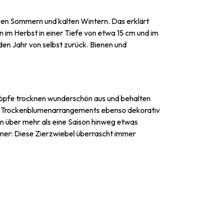
heißen Sommern und kalten Wintern. Das erklärt
n im Herbst in einer Tiefe von etwa 15 cm und im
en Jahr von selbst zurück. Bienen und
tenköpfe trocknen wunderschön aus und behalten
e in Trockenblumenarrangements ebenso dekorativ
en über mehr als eine Saison hinweg etwas
mer: Diese Zierzwiebel überrascht immer