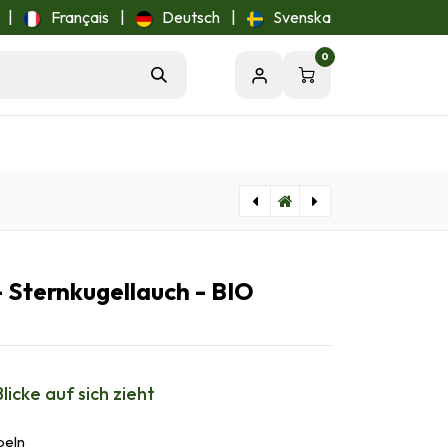
|
Français
|
Deutsch
|
Svenska
0
[A9036] Allium Cowanii - Zierlauch - BIO
[A9052] Allium Azureum - Zierlauch - BIO
 - Sternkugellauch - BIO
Blicke auf sich zieht
beln