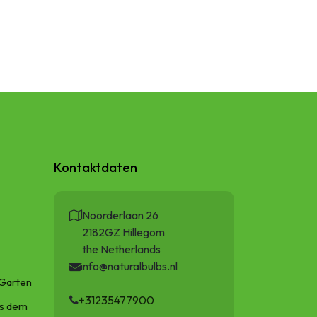
Kontaktdaten
Noorderlaan 26
2182GZ Hillegom
the Netherlands
info@naturalbulbs.nl
Garten
+31235477900
us dem