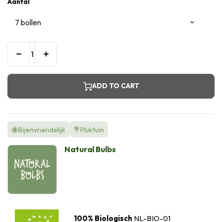
Aantal
ADD TO CART
🐝Bijenvriendelijk
💐Pluktuin
Natural Bulbs
100% Biologisch
NL-BIO-01