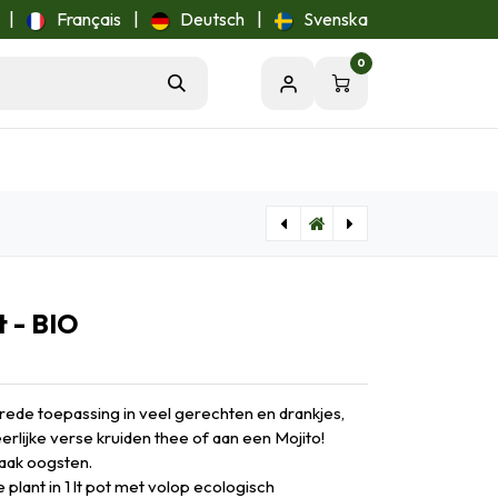
|
Français
|
Deutsch
|
Svenska
0
[Buzzy-92940] Winterwortelen Berlikum 2 - BIO
[Buzzy-94910] Wildbloemen Mengsel - BIO
 - BIO
ede toepassing in veel gerechten en drankjes,
rlijke verse kruiden thee of aan een Mojito!
vaak oogsten.
plant in 1 lt pot met volop ecologisch