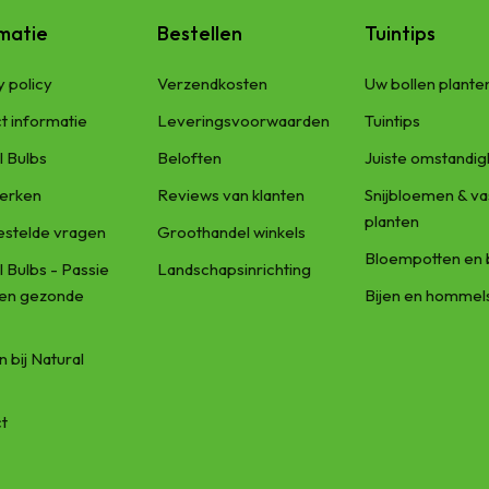
matie
Bestellen
Tuintips
y policy
Verzendkosten
Uw bollen plante
t informatie
Leveringsvoorwaarden
Tuintips
l Bulbs
Beloften
Juiste omstandi
erken
Reviews van klanten
Snijbloemen & va
planten
estelde vragen
Groothandel winkels
Bloempotten en 
l Bulbs - Passie
Landschapsinrichting
een gezonde
Bijen en hommel
 bij Natural
t