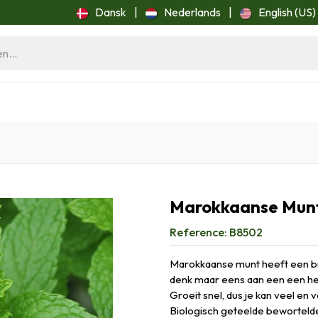
Dansk
|
Nederlands
|
English (US)
ome
Blog
Marokkaanse Munt
Reference:
B8502
Marokkaanse munt heeft een br
denk maar eens aan een een hee
Groeit snel, dus je kan veel en 
Biologisch geteelde bewortelde 