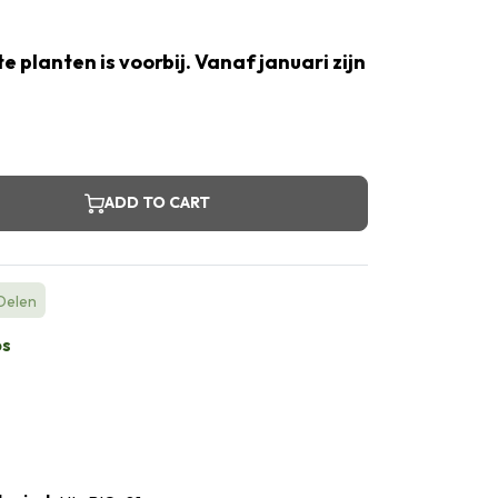
e planten is voorbij. Vanaf januari zijn
ADD TO CART
 Delen
bs