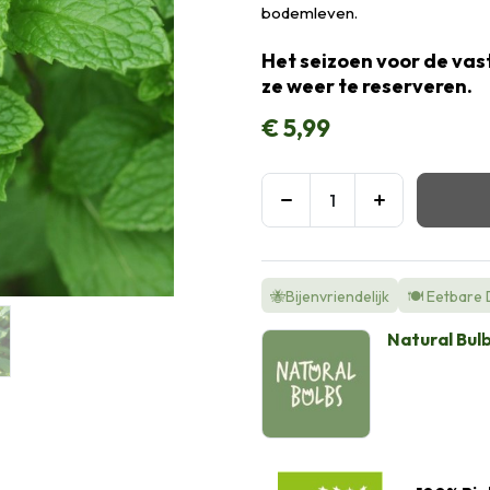
bodemleven.
Het seizoen voor de vast
ze weer te reserveren.
€
5,99
🐝Bijenvriendelijk
🍽️ Eetbare
Natural Bul