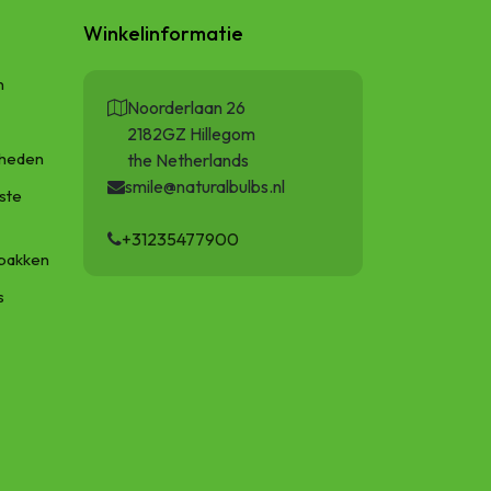
Winkelinformatie
n
Noorderlaan 26
2182GZ Hillegom
gheden
the Netherlands
smile@naturalbulbs.nl
ste
+31235477900
bakken
s