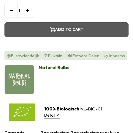
ADD TO CART
🐝Bijenvriendelijk
💐Pluktuin
🍽️ Eetbare Delen
🌿 Inheems
Natural Bulbs
100% Biologisch
NL-BIO-01
Detail
Categorie:
Zomerbloeiers, Zomerbloeiers voor bijen,