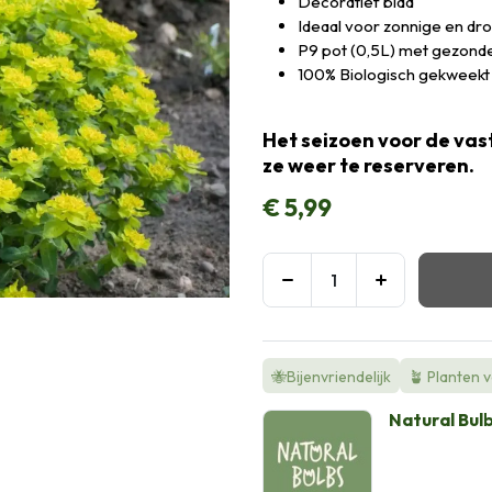
Decoratief blad
Ideaal voor zonnige en dr
P9 pot (0,5L) met gezonde
100% Biologisch gekweekt
Het seizoen voor de vast
ze weer te reserveren.
€
5,99
🐝Bijenvriendelijk
🪴 Planten 
Natural Bul