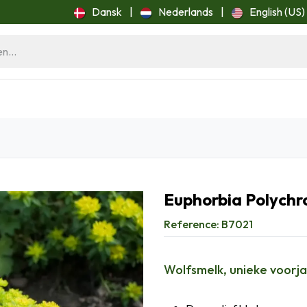
Dansk
|
Nederlands
|
English (US)
ome
Blog
Euphorbia Polychr
Reference:
B7021
Wolfsmelk, unieke voorja