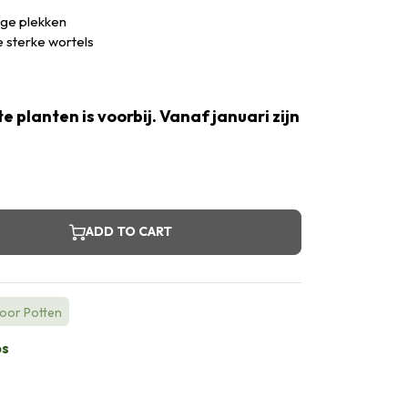
oge plekken
 sterke wortels
e planten is voorbij. Vanaf januari zijn
ADD TO CART
voor Potten
bs