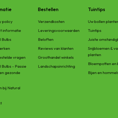
matie
Bestellen
Tuintips
y policy
Verzendkosten
Uw bollen plante
t informatie
Leveringsvoorwaarden
Tuintips
l Bulbs
Beloften
Juiste omstandi
erken
Reviews van klanten
Snijbloemen & va
planten
estelde vragen
Groothandel winkels
Bloempotten en 
l Bulbs - Passie
Landschapsinrichting
een gezonde
Bijen en hommel
 bij Natural
t