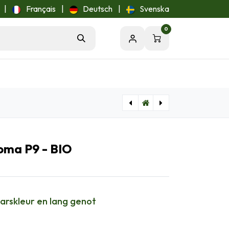
|
Français
|
Deutsch
|
Svenska
0
[B8074] Fragaria Ostara - BIO
[B8088] Euphorbia palustris - BIO
oma P9 - BIO
arskleur en lang genot