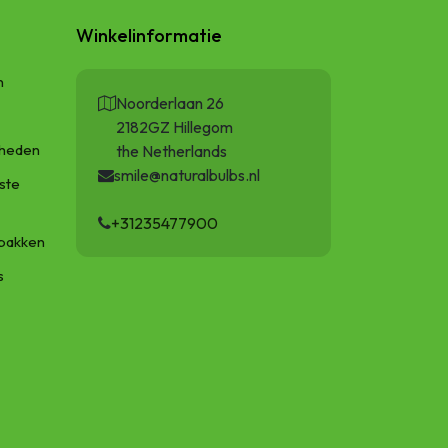
Winkelinformatie
n
Noorderlaan 26
2182GZ Hillegom
gheden
the Netherlands
smile@naturalbulbs.nl
ste
+31235477900
bakken
s