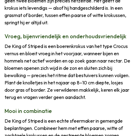
geen twee bloemen zijn precies hetzelfde. Het geeft de
krokus iets levendigs — alsof hij handgeschilderd is. In een
grasmat of border, tussen effen paarse of witte krokussen,
springt hij er altijd uit.
Vroeg, bijenvriendelijk en onderhoudsvriendelijk
De King of Striped is een boerenkrokus van het type Crocus
vernus en bloeit vroeg in het voorjaar, wanneer bijen en
hommels net actief worden en op zoek gaan naar nectar. De
bloemen openen zich wijd in de zon en sluiten zich bij
bewolking — precies het ritme dat bestuivers kunnen volgen.
Plant de knolletjes in het najaar op 8–10 cm diepte, losjes
door gras of border. Ze verwilderen makkelijk, keren elk jaar
terug en vragen verder geen aandacht.
Mooi in combinatie
De King of Striped is een echte sfeermaker in gemengde
beplantingen. Combineer hem met effen paarse, witte of
zachtgele krokussen en de gestreepte bloemen zorgen