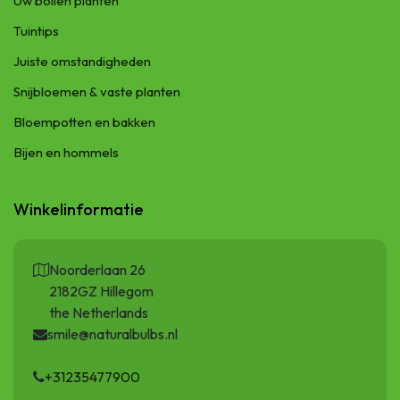
Uw bollen planten
Tuintips
Juiste omstandigheden
Snijbloemen & vaste planten
Bloempotten en bakken
Bijen en hommels
Winkelinformatie
Noorderlaan 26
2182GZ Hillegom
the Netherlands
smile@naturalbulbs.nl
+31235477900