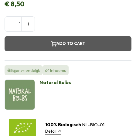
€
8,50
ADD TO CART
🐝Bijenvriendelijk
🌿 Inheems
Natural Bulbs
100% Biologisch
NL-BIO-01
Detail