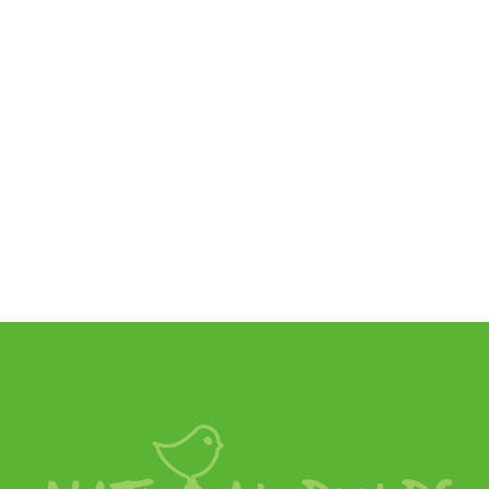
Natural Bulbs
Hete Karamel Bijenpakket - BIO
€
12,95
SKU:
AM99041-1