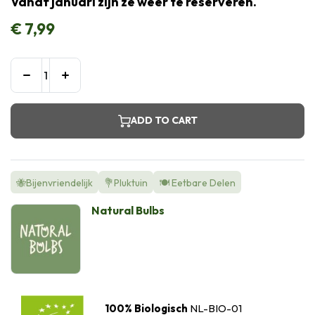
Vanaf januari zijn ze weer te reserveren.
€
7,99
ADD TO CART
🐝Bijenvriendelijk
💐Pluktuin
🍽️ Eetbare Delen
Natural Bulbs
100% Biologisch
NL-BIO-01