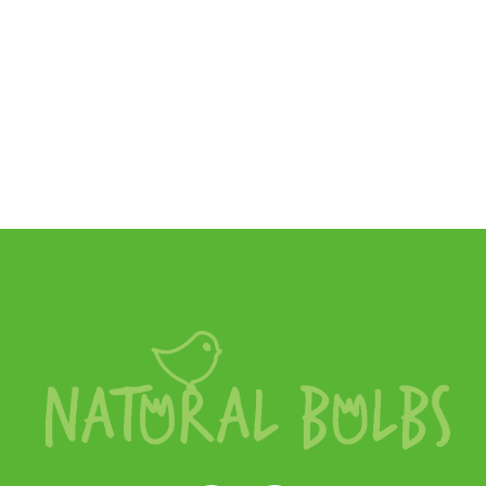
Natural Bulbs
Allium Christophii - Sierui - Sterrenlook - BIO
€
5,75
SKU:
A9007-15