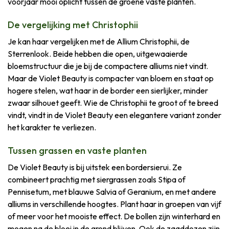
voorjaar mooi oplicht tussen de groene vaste planten.
De vergelijking met Christophii
Je kan haar vergelijken met de Allium Christophii, de
Sterrenlook. Beide hebben die open, uitgewaaierde
bloemstructuur die je bij de compactere alliums niet vindt.
Maar de Violet Beauty is compacter van bloem en staat op
hogere stelen, wat haar in de border een sierlijker, minder
zwaar silhouet geeft. Wie de Christophii te groot of te breed
vindt, vindt in de Violet Beauty een elegantere variant zonder
het karakter te verliezen.
Tussen grassen en vaste planten
De Violet Beauty is bij uitstek een bordersierui. Ze
combineert prachtig met siergrassen zoals Stipa of
Pennisetum, met blauwe Salvia of Geranium, en met andere
alliums in verschillende hoogtes. Plant haar in groepen van vijf
of meer voor het mooiste effect. De bollen zijn winterhard en
mogen na de bloei in de grond blijven. Ook de zaaddozen zijn